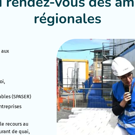
u rendez-vous des am
régionales
e aux
oi,
bles (SPASER)
ntreprises
le recours au
urant de quai,