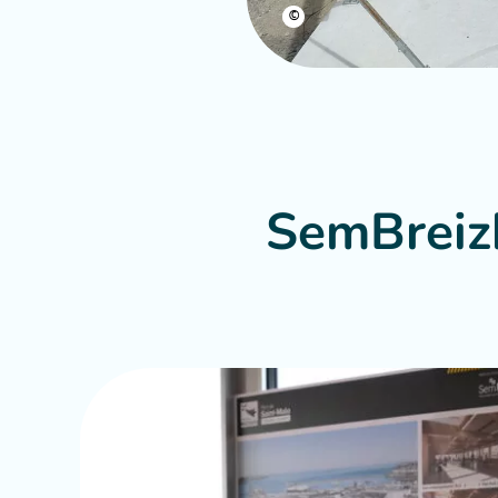
©
SemBreizh