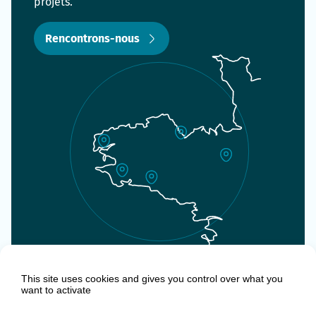
projets.
Rencontrons-nous
SemBreizh :
This site uses cookies and gives you control over what you
Nos offres d’emploi
want to activate
Documentations