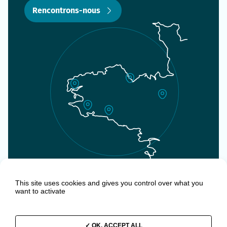
Rencontrons-nous
SemBreizh :
This site uses cookies and gives you control over what you
Nos offres d’emploi
want to activate
Documentations
Nous suivre :
OK, ACCEPT ALL